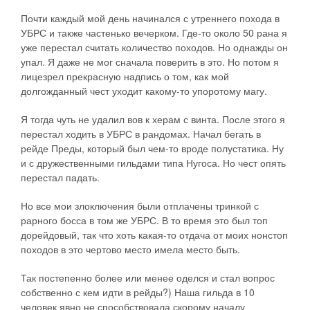
Почти каждый мой день начинался с утреннего похода в
УБРС и также частенько вечерком. Где-то около 50 рана я
уже перестал считать количество походов. Но однажды он
упал. Я даже не мог сначала поверить в это. Но потом я
лицезрел прекрасную надпись о том, как мой
долгожданный чест уходит какому-то упоротому магу.
Я тогда чуть не удалил вов к херам с винта. После этого я
перестал ходить в УБРС в рандомах. Начал бегать в
рейде Преды, который был чем-то вроде полустатика. Ну
и с дружественными гильдами типа Нугоса. Но чест опять
перестал падать.
Но все мои злоключения были отплачены тринкой с
рарного босса в том же УБРС. В то время это был топ
дорейдовый, так что хоть какая-то отдача от моих нонстоп
походов в это чертово место имела место быть.
Так постепенно более или менее оделся и стал вопрос
собственно с кем идти в рейды?) Наша гильда в 10
человек явно не способствовала скорому началу