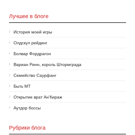
Лучшее в блоге
История моей игры
Олдскул рейдинг
Болвар Фордрагон
Вариан Ринн, король Штормграда
Семейство Саурфанг
Быть МТ
Открытие врат Ан'Кираж
Аутдор боссы
Рубрики блога