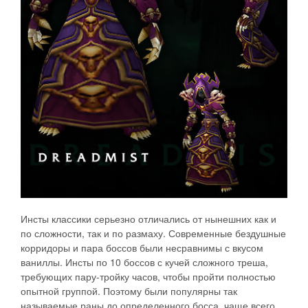
Инсты классики серьезно отличались от нынешних как и
по сложности, так и по размаху. Современные бездушные
корридоры и пара боссов были несравнимы с вкусом
ваниллы. Инсты по 10 боссов с кучей сложного треша,
требующих пару-тройку часов, чтобы пройти полностью
опытной группой. Поэтому были популярны так
называемые раны до определенного босса, чаще всего