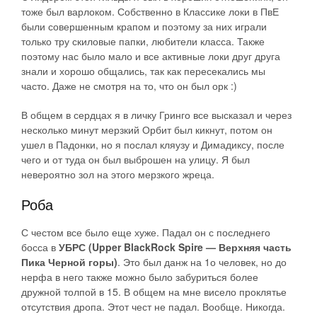
тоже был варлоком. Собственно в Классике локи в ПвЕ
были совершенным крапом и поэтому за них играли
только тру скиловые папки, любители класса. Также
поэтому нас было мало и все активные локи друг друга
знали и хорошо общались, так как пересекались мы
часто. Даже не смотря на то, что он был орк :)
В общем в сердцах я в личку Гринго все высказал и через
несколько минут мерзкий Орбит был кикнут, потом он
ушел в Падонки, но я послал кляузу и Димадиксу, после
чего и от туда он был выброшен на улицу. Я был
невероятно зол на этого мерзкого жреца.
Роба
С честом все было еще хуже. Падал он с последнего
босса в
УБРС (Upper BlackRock Spire — Верхняя часть
Пика Черной горы)
. Это был данж на 1о человек, но до
нерфа в него также можно было забуриться более
дружной толпой в 15. В общем на мне висело проклятье
отсутствия дропа. Этот чест не падал. Вообще. Никогда.