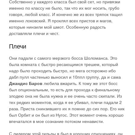
Собственно у каждого класса был свой сет, но привязки
именно по классу не было, так что их мог носить, грубо
говоря, любой класс. И конечно же из всех тряпок тащил
именно локовский. Я проклял всех пристов и магов,
которые нинзили мой шмот. Особенную радость
доставляли плечи и чест.
Плечи
Они падали с самого мерзкого босса Шоломанса. Это
была комната с быстро ресающимся трешем, который
надо было проходить быстро, но мега осторожно ибо
дабл пулл частенько выносил и 10ппл группу, да и сама
Джандис Баров
любила вжарить. К тому же этот босс
был опциональным, то есть для прохода к финальному
злодею она не была нужна и ее очень часто скипали. Из
тех редких моментов, когда я ее убивал, плечи падали 2
раза. Приста снинзившего их я помню до сих пор. Его ник
был Орбит и он был из Нугос. Этот момент очень хорошо
впечатался в мое сознание потоком ненависти.
С лидером этой гильды я был в хороших отношениях, он