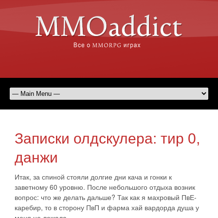
Записки олдскулера: тир 0,
данжи
Итак, за спиной стояли долгие дни кача и гонки к
заветному 60 уровню. После небольшого отдыха возник
вопрос: что же делать дальше? Так как я махровый ПвЕ-
каребир, то в сторону ПвП и фарма хай вардорда душа у
меня не лежала.