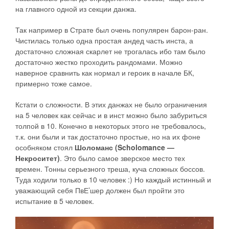
на главного одной из секции данжа.
Так например в Страте был очень популярен барон-ран.
Чистилась только одна простая андед часть инста, а
достаточно сложная скарлет не трогалась ибо там было
достаточно жестко проходить рандомами. Можно
наверное сравнить как нормал и героик в начале БК,
примерно тоже самое.
Кстати о сложности. В этих данжах не было ограничения
на 5 человек как сейчас и в инст можно было забуриться
толпой в 10. Конечно в некоторых этого не требовалось,
т.к. они были и так достаточно простые, но на их фоне
особняком стоял
Шоломанс (Scholomance —
Некроситет)
. Это было самое зверское место тех
времен. Тонны серьезного треша, куча сложных боссов.
Туда ходили только в 10 человек :) Но каждый истинный и
уважающий себя ПвЕ’шер должен был пройти это
испытание в 5 человек.