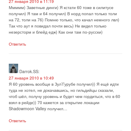
27 января 2010 в 11:19
Ммммм) Заветные динги) Я кстати 60 тоже в силитусе
получил) Я там и 64 получил) В норд попал только толи
на 72, толи на 76) Помню только, что качал немного лвл)
Так что аут я повидал почти весь) Не видел только
незерсторм и блейд едж) Как они там по-русски)
Ответить
Darrok.SS
:
27 января 2010 в 10:49
Я 60 уровень вообще в Зул’Гурубе получил)) Я ещё идти
туда не хотел, не докачавшись, но гильдийцы сказали,
чтоб шёл, получу уровень и будет чем гордиться, что в 60
взял в рейде)) 70 кажется за открытие локации
Shadowmoon Valley получил…
Ответить