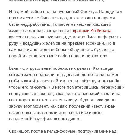
Итак, мой выбор пал на пустынный Силитус. Народу там
практически не было никогда, так как зона в то время
была недоработана. На месте нынешней кишащей
жизнью локации с загадочными
вратами Ан’Киража
красовалась лишь пустыня, где можно было пофармить
руду и воздушных элемов на предмет эссенций. Но в
самом начале стоял небольшой аутпост с буквально
парой квестов, чего мне собственно и не хватало.
Взяв их, я довольный побежал их делать. Как всегда
сыграл закон подлости, и я довльно долго то ли не мог
выбить какой-то квест айтем, то ли найти нужного моба,
чтобы его ганкнуть :) В итоге поматерившись, перекурив и
вернувшись я наконец закончил этот мерзкий квест и на
всех порах полетел к квест гиверу. И да, я никогда не
забуду этот момент, как сдаю последний квест, экран
озаряет вспышка золотистого света и слишится
сладостный звук финального динга.
Скриншот, пост на гильд-форуме, подтрунивание над