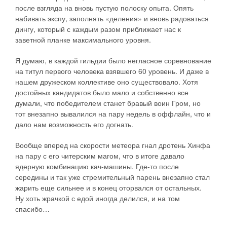
после взгляда на вновь пустую полоску опыта. Опять
набивать экспу, заполнять «деления» и вновь радоваться
дингу, который с каждым разом приближает нас к
заветной планке максимального уровня.
Я думаю, в каждой гильдии было негласное соревнование
на титул первого человека взявшего 60 уровень. И даже в
нашем дружеском коллективе оно существовало. Хотя
достойных кандидатов было мало и собственно все
думали, что победителем станет бравый воин Гром, но
тот внезапно вывалился на пару недель в оффлайн, что и
дало нам возможность его догнать.
Вообще вперед на скорости метеора гнал дротень Хинфа
на пару с его читерским магом, что в итоге давало
ядерную комбинацию кач-машины. Где-то после
середины и так уже стремительный парень внезапно стал
жарить еще сильнее и в конец оторвался от остальных.
Ну хоть жрачкой с едой иногда делился, и на том
спасибо…