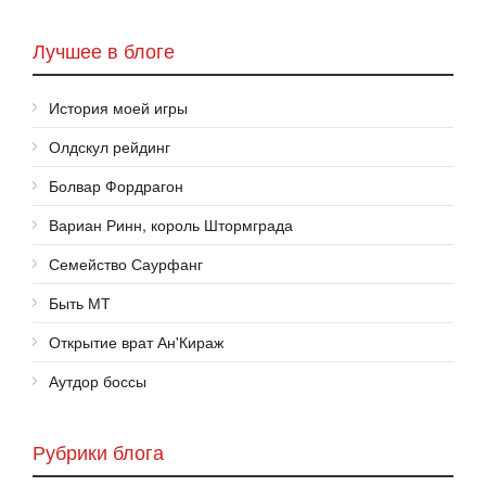
Лучшее в блоге
История моей игры
Олдскул рейдинг
Болвар Фордрагон
Вариан Ринн, король Штормграда
Семейство Саурфанг
Быть МТ
Открытие врат Ан'Кираж
Аутдор боссы
Рубрики блога