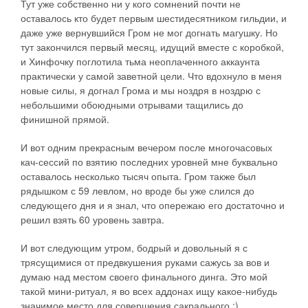
Тут уже собственно ни у кого сомнений почти не
оставалось кто будет первым шестидесятником гильдии, и
даже уже вернувшийся Гром не мог догнать магушку. Но
тут закончился первый месяц, идущий вместе с коробкой,
и Хинфочку поглотила тьма неоплаченного аккаунта
практически у самой заветной цели. Что вдохнуло в меня
новые силы, я догнал Грома и мы ноздря в ноздрю с
небольшими обоюдными отрывами тащились до
финишной прямой.
И вот одним прекрасным вечером после многочасовых
кач-сессий по взятию последних уровней мне буквально
оставалось несколько тысяч опыта. Гром также был
рядышком с 59 левлом, но вроде бы уже слился до
следующего дня и я знал, что опережаю его достаточно и
решил взять 60 уровень завтра.
И вот следующим утром, бодрый и довольный я с
трясущимися от предвкушения руками сажусь за вов и
думаю над местом своего финального динга. Это мой
такой мини-ритуал, я во всех аддонах ищу какое-нибудь
значимое место для совершения сакрального :)